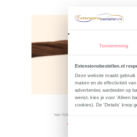
Toestemming
Extensionsbestellen.nl respe
Deze website maakt gebruik v
maken en de effectiviteit va
advertenties aanbieden op bas
wenst, kies je voor 'Alleen b
Nanoring
cookies). De 'Details' knop ge
Voor 15:00 uur besteld, vandaag verzonden
€
1,00
-
€
135,00