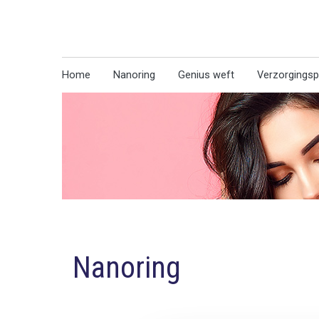
Home
Nanoring
Genius weft
Verzorgings
Nanoring