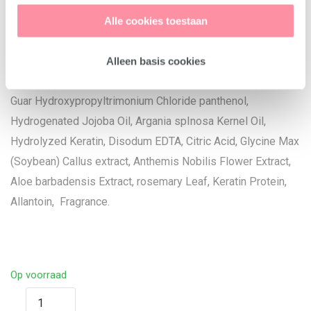
aqua, sodium C14-16 Olefin Sulfonate, cocamidopropyl
cookies). De 'Details' knop geeft per categorie een korte
Betaine, Cocamide Dea, polyquaternium-7, Cocamide Mea
Alle cookies toestaan
uitleg.
dimethiconol dmethicone, Glycerin,
Palmitamidopropyltrimonum chloride, Glycol Distearate,
Alleen basis cookies
Starch hydroxypropyltrimonium Chloride, Sodium chloride,
Guar Hydroxypropyltrimonium Chloride panthenol,
Hydrogenated Jojoba Oil, Argania spInosa Kernel Oil,
Hydrolyzed Keratin, Disodum EDTA, Citric Acid, Glycine Max
(Soybean) Callus extract, Anthemis Nobilis Flower Extract,
Aloe barbadensis Extract, rosemary Leaf, Keratin Protein,
Allantoin, Fragrance.
Op voorraad