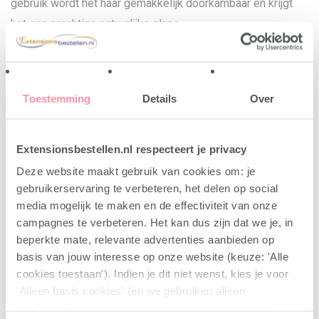
gebruik wordt het haar gemakkelijk doorkambaar en krijgt
het een prachtige natuurlijke glans.
Gebruik:
Toestemming
Details
Over
Gebruik een royale hoeveelheid en verdeel gelijkmatig over
het haar en de hoofdhuid. Strijk de shampoo in de richting
van de haargroei en spoel vervolgens grondig uit. Voor het
Extensionsbestellen.nl respecteert je privacy
beste resultaat adviseren we om het haar twee keer per
Deze website maakt gebruik van cookies om: je
wasbeurt te wassen. Voor een optimaal effect combineer je
gebruikerservaring te verbeteren, het delen op social
deze shampoo met de andere producten van Luxury Gold.
media mogelijk te maken en de effectiviteit van onze
campagnes te verbeteren. Het kan dus zijn dat we je, in
beperkte mate, relevante advertenties aanbieden op
Ingrediënten:
basis van jouw interesse op onze website (keuze: 'Alle
cookies toestaan'). Indien je dit niet wenst, kies je voor
'Alleen basis cookies' (en we gebruiken alleen
noodzakelijke, functionele en anonieme statistieken