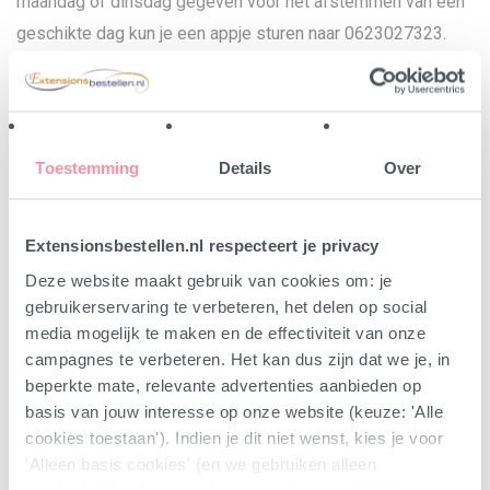
maandag of dinsdag gegeven voor het afstemmen van een
geschikte dag kun je een appje sturen naar 0623027323.
Nadat je via de app een datum afgestemd hebt, kun je hier
de betaling regelen om je reservering definitief te maken.
Toestemming
Details
Over
Een privé cursus kan tot twee weken voorafgaand aan de
cursus gewijzigd of geannuleerd worden, daarna niet meer.
Extensionsbestellen.nl respecteert je privacy
Soort cursus
Deze website maakt gebruik van cookies om: je
gebruikerservaring te verbeteren, het delen op social
media mogelijk te maken en de effectiviteit van onze
campagnes te verbeteren. Het kan dus zijn dat we je, in
beperkte mate, relevante advertenties aanbieden op
basis van jouw interesse op onze website (keuze: 'Alle
cookies toestaan'). Indien je dit niet wenst, kies je voor
'Alleen basis cookies' (en we gebruiken alleen
Toevoegen aan winkelmand
noodzakelijke, functionele en anonieme statistieken